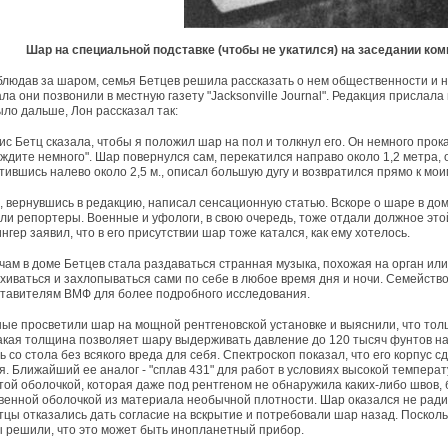
Шар на специальной подставке (чтобы не укатился) на заседании комис
людав за шаром, семья Бетцев решила рассказать о нем общественности и на
ла они позвонили в местную газету "Jacksonville Journal". Редакция прислал
ыло дальше, Лон рассказал так:
ис Бетц сказала, чтобы я положил шар на пол и толкнул его. Он немного прок
ждите немного". Шар повернулся сам, перекатился направо около 1,2 метра, 
тившись налево около 2,5 м., описал большую дугу и возвратился прямо к мои
, вернувшись в редакцию, написал сенсационную статью. Вскоре о шаре в дом
ли репортеры. Военные и уфологи, в свою очередь, тоже отдали должное эт
нгер заявил, что в его присутствии шар тоже катался, как ему хотелось.
чам в доме Бетцев стала раздаваться странная музыка, похожая на орган или 
хиваться и захлопываться сами по себе в любое время дня и ночи. Семейств
тавителям ВМФ для более подробного исследования.
ые просветили шар на мощной рентгеновской установке и выяснили, что толщи
такая толщина позволяет шару выдерживать давление до 120 тысяч фунтов на
ь со стола без всякого вреда для себя. Спектроскоп показал, что его корпус
я. Ближайший ее аналог - "сплав 431" для работ в условиях высокой темпера
той оболочкой, которая даже под рентгеном не обнаружила каких-либо швов,
венной оболочкой из материала необычной плотности. Шар оказался не ради
тцы отказались дать согласие на вскрытие и потребовали шар назад. Поскол
 решили, что это может быть инопланетный прибор.