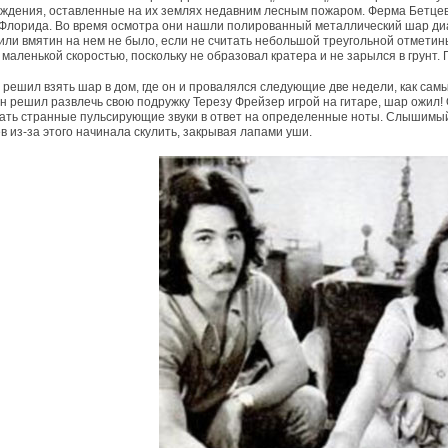
ждения, оставленные на их землях недавним лесным пожаром. Ферма Бетцев
Флорида. Во время осмотра они нашли полированный металлический шар диаме
или вмятин на нем не было, если не считать небольшой треугольной отметины 
 маленькой скоростью, поскольку не образовал кратера и не зарылся в грунт. 
 решил взять шар в дом, где он и провалялся следующие две недели, как сам
н решил развлечь свою подружку Терезу Фрейзер игрой на гитаре, шар ожил! 
ать странные пульсирующие звуки в ответ на определенные ноты. Слышимый
в из-за этого начинала скулить, закрывая лапами уши.