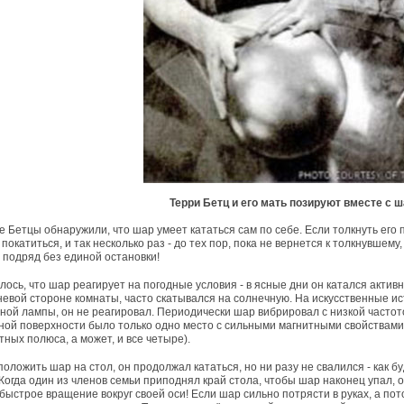
Терри Бетц и его мать позируют вместе с 
е Бетцы обнаружили, что шар умеет кататься сам по себе. Если толкнуть его 
 покатиться, и так несколько раз - до тех пор, пока не вернется к толкнувшем
 подряд без единой остановки!
лось, что шар реагирует на погодные условия - в ясные дни он катался активн
невой стороне комнаты, часто скатывался на солнечную. На искусственные ис
ной лампы, он не реагировал. Периодически шар вибрировал с низкой частото
ной поверхности было только одно место с сильными магнитными свойствами
тных полюса, а может, и все четыре).
положить шар на стол, он продолжал кататься, но ни разу не свалился - как б
 Когда один из членов семьи приподнял край стола, чтобы шар наконец упал,
 быстрое вращение вокруг своей оси! Если шар сильно потрясти в руках, а по