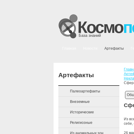
Космо
п
База знаний
Главная
Новости
Артефакты
Г
Главн
Артефакты
Арте
Некл
Сфер
Палеоартефакты
Общ
Внеземные
Сфе
Исторические
Из вс
Религиозные
себе,
26 ма
Из аномальных зон