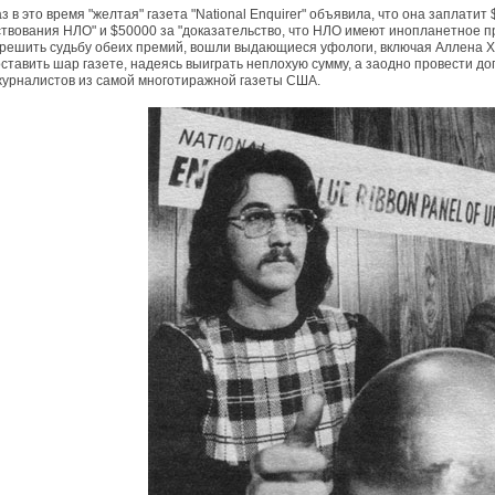
аз в это время "желтая" газета "National Enquirer" объявила, что она заплати
твования НЛО" и $50000 за "доказательство, что НЛО имеют инопланетное п
решить судьбу обеих премий, вошли выдающиеся уфологи, включая Аллена 
ставить шар газете, надеясь выиграть неплохую сумму, а заодно провести д
журналистов из самой многотиражной газеты США.