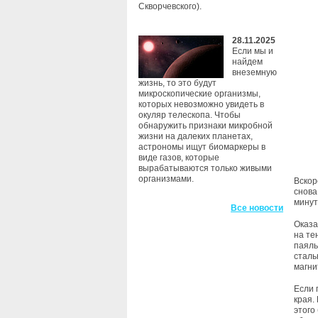
Скворчевского).
28.11.2025
Если мы и
найдем
внеземную
жизнь, то это будут
микроскопические организмы,
которых невозможно увидеть в
окуляр телескопа. Чтобы
обнаружить признаки микробной
жизни на далеких планетах,
астрономы ищут биомаркеры в
виде газов, которые
вырабатываются только живыми
организмами.
Вскор
снова
минут
Все новости
Оказа
на те
паяль
сталь
магни
Если 
края.
этого