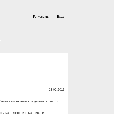
Регистрация
|
Вход
|
к
13.02.2013
более непонятным - он двигался сам по
.
ан и мать Джерри осматривали