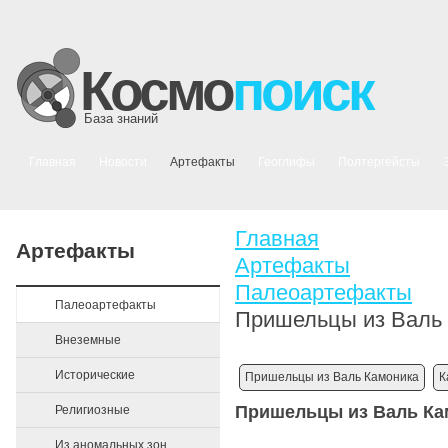
Космо
поиск
База знаний
Главная
Новости
Артефакты
Геоглифы
Полтергейсты
Главная
Артефакты
Артефакты
Палеоартефакты
Палеоартефакты
Пришельцы из Валь
Внеземные
Исторические
Пришельцы из Валь Камоника
К
Пришельцы из Валь Ка
Религиозные
Из аномальных зон