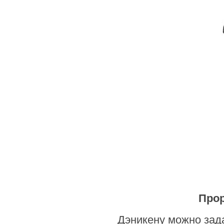
Прор
Дэникену можно зада