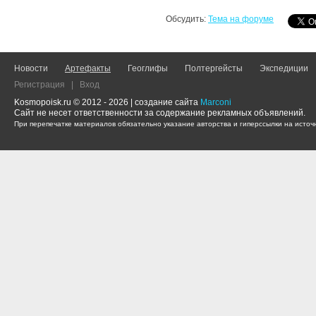
Обсудить:
Тема на форуме
Новости
Артефакты
Геоглифы
Полтергейсты
Экспедиции
Регистрация
|
Вход
Kosmopoisk.ru © 2012 - 2026 | создание сайта
Marconi
Сайт не несет ответственности за содержание рекламных объявлений.
При перепечатке материалов обязательно указание авторства и гиперссылки на источн