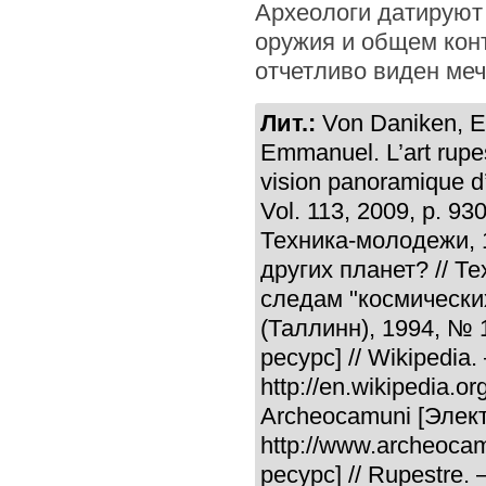
Археологи датируют
оружия и общем конт
отчетливо виден меч
Лит.:
Von Daniken, Er
Emmanuel. L’art rupes
vision panoramique d’a
Vol. 113, 2009, p. 9
Техника-молодежи, 
других планет? // Т
следам "космически
(Таллинн), 1994, № 
ресурс] // Wikipedia
http://en.wikipedia.
Archeocamuni [Элек
http://www.archeocam
ресурс] // Rupestre.