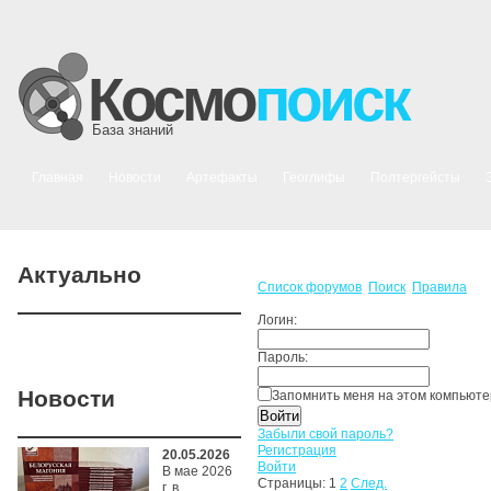
Космо
поиск
База знаний
Главная
Новости
Артефакты
Геоглифы
Полтергейсты
Актуально
Список форумов
Поиск
Правила
Логин:
Пароль:
Новости
Запомнить меня на этом компьют
Забыли свой пароль?
Регистрация
20.05.2026
Войти
В мае 2026
Страницы:
1
2
След.
г. в