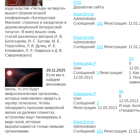
RSS
Доработки сайта
издательстве «Четыре четверти»
вышел сборник второй
Илья Бутов
конференции «Белорусская
Administrator
Магония: странное и загадочное в
Сообщений:
162
Регистрация:
11.01.
дореволюционной белорусской
печати». В книгу вошло семь
статей различных авторов (А. В.
Илья Бутов
Богатырева, И. С. Бутова, М. Б.
Administrator
Герштейна, Л. В. Дучиц, И. Е.
Сообщений:
162
Регистрация:
11.01.
Климкович, Л. Л. Лавреша и Д. В.
Скворчевского).
#3
Александр Р
0
User
12.05
28.11.2025
Сообщений:
3
Регистрация:
1. Ка
Если мы и
12.05.2013
2. По
найдем
замен
внеземную
жизнь, то это будут
#4
микроскопические организмы,
Александр Р
0
которых невозможно увидеть в
User
12.05.2013 
окуляр телескопа. Чтобы
Сообщений:
3
И еще, было
обнаружить признаки микробной
Регистрация:
12.05.2013
стандартны
жизни на далеких планетах,
астрономы ищут биомаркеры в
виде газов, которые
Илья Бутов
вырабатываются только живыми
Administrator
организмами.
Сообщений:
162
Регистрация:
11.01.