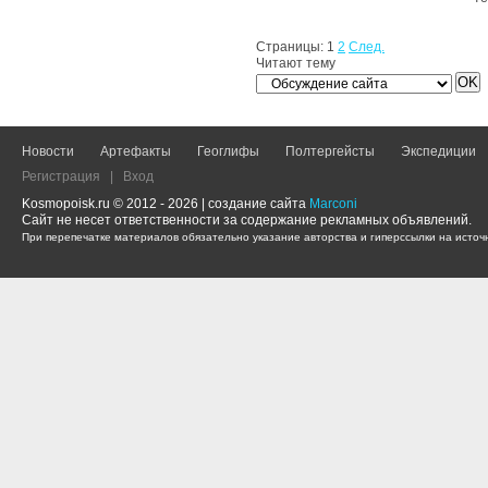
Страницы:
1
2
След.
Читают тему
Новости
Артефакты
Геоглифы
Полтергейсты
Экспедиции
Регистрация
|
Вход
Kosmopoisk.ru © 2012 - 2026 | создание сайта
Marconi
Сайт не несет ответственности за содержание рекламных объявлений.
При перепечатке материалов обязательно указание авторства и гиперссылки на источн