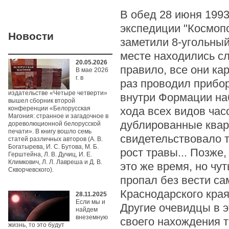
В обед 28 июня 1993
экспедиции "Космопо
Новости
заметили 8-угольный
месте находились сл
20.05.2026
правило, все они ка
В мае 2026
г. в
раз проводил прибор
издательстве «Четыре четверти»
внутри Формации на
вышел сборник второй
конференции «Белорусская
хода всех видов ча
Магония: странное и загадочное в
дублированные квар
дореволюционной белорусской
печати». В книгу вошло семь
свидетельствовало 
статей различных авторов (А. В.
Богатырева, И. С. Бутова, М. Б.
рост травы... Позже,
Герштейна, Л. В. Дучиц, И. Е.
Климкович, Л. Л. Лавреша и Д. В.
это же время, но чу
Скворчевского).
пропал без вести с
Краснодарского кра
28.11.2025
Если мы и
Другие очевидцы в э
найдем
внеземную
своего нахождения т
жизнь, то это будут