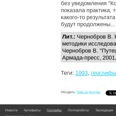
без уведомления "Ко
показала практика, 
какого-то результат
будут продолжены...
Лит.:
Чернобров В. К
методики исследова
Чернобров В. "Путе
Армада-пресс, 2001,
Теги:
1993
,
геоглиф
Обсудить:
Тема на форуме
Новости
Артефакты
Геоглифы
Полтергейсты
Экспедиции