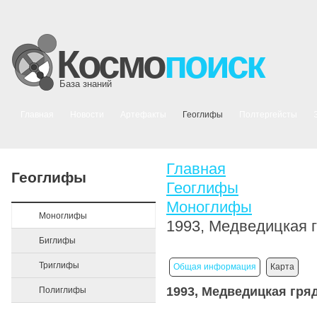
Космо
поиск
База знаний
Главная
Новости
Артефакты
Геоглифы
Полтергейсты
Главная
Геоглифы
Геоглифы
Моноглифы
Моноглифы
1993, Медведицкая г
Биглифы
Триглифы
Общая информация
Карта
1993, Медведицкая гря
Полиглифы