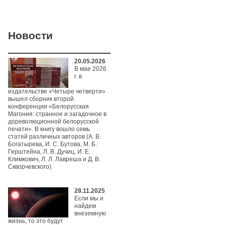
Новости
20.05.2026
В мае 2026
г. в
издательстве «Четыре четверти»
вышел сборник второй
конференции «Белорусская
Магония: странное и загадочное в
дореволюционной белорусской
печати». В книгу вошло семь
статей различных авторов (А. В.
Богатырева, И. С. Бутова, М. Б.
Герштейна, Л. В. Дучиц, И. Е.
Климкович, Л. Л. Лавреша и Д. В.
Скворчевского).
28.11.2025
Если мы и
найдем
внеземную
жизнь, то это будут