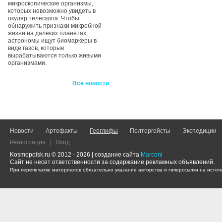
микроскопические организмы,
которых невозможно увидеть в
окуляр телескопа. Чтобы
обнаружить признаки микробной
жизни на далеких планетах,
астрономы ищут биомаркеры в
виде газов, которые
вырабатываются только живыми
организмами.
Все новости
Новости
Артефакты
Геоглифы
Полтергейсты
Экспедиции
Регистрация
|
Вход
Kosmopoisk.ru © 2012 - 2026 | создание сайта
Marconi
Сайт не несет ответственности за содержание рекламных объявлений.
При перепечатке материалов обязательно указание авторства и гиперссылки на источн