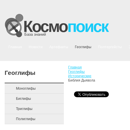
Космо
поиск
База знаний
Главная
Новости
Артефакты
Геоглифы
Полтергейсты
Главная
Геоглифы
Геоглифы
Исторические
Библия Дьявола
Моноглифы
Биглифы
Триглифы
Полиглифы