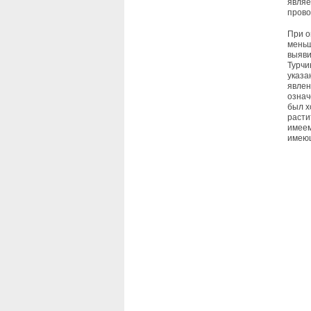
являе
прово
При о
меньш
выяви
Турчи
указа
явлен
означ
был х
расти
имеем
имею