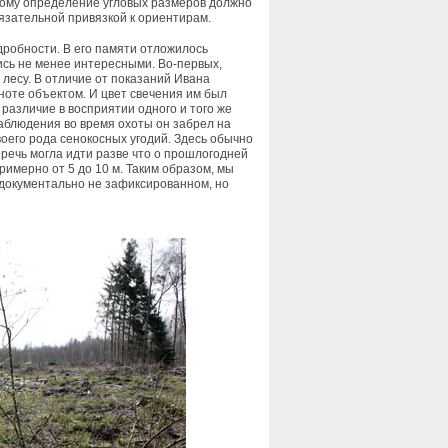
тому определение угловых размеров должно
язательной привязкой к ориентирам.
робности. В его памяти отложилось
ись не менее интересными. Во-первых,
лесу. В отличие от показаний Ивана
ноте объектом. И цвет свечения им был
различие в восприятии одного и того же
аблюдения во время охоты он забрел на
оего рода сенокосных угодий. Здесь обычно
 речь могла идти разве что о прошлогодней
римерно от 5 до 10 м. Таким образом, мы
 документально не зафиксированном, но