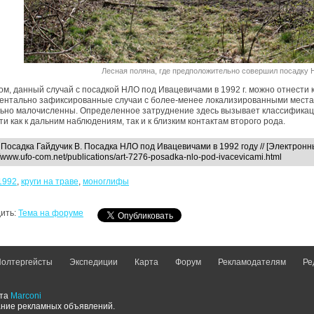
Лесная поляна, где предположительно совершил посадку Н
ом, данный случай с посадкой НЛО под Ивацевичами в 1992 г. можно отнести
ентально зафиксированные случаи с более-менее локализированными места
ьно малочисленны. Определенное затруднение здесь вызывает классификац
ти как к дальним наблюдениям, так и к близким контактам второго рода.
Посадка Гайдучик В. Посадка НЛО под Ивацевичами в 1992 году // [Электронны
//www.ufo-com.net/publications/art-7276-posadka-nlo-pod-ivacevicami.html
1992
,
круги на траве
,
моноглифы
ить:
Тема на форуме
олтергейсты
Экспедиции
Карта
Форум
Рекламодателям
Ре
йта
Marconi
ание рекламных объявлений.