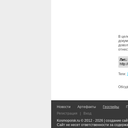
В цел
докум
довол
отнес
Лит.:
http:
Теги:
Обсуд
Новости
Артефакты
Геоглифы
П
Регистрация
|
Вход
Kosmopoisk.ru © 2012 - 2026 | создание са
Сайт не несет ответственности за содерж