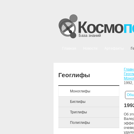
Космо
п
База знаний
Главная
Новости
Артефакты
Г
Главн
Геоглифы
Геог
Моно
1992,
Моноглифы
Общ
Биглифы
199
Триглифы
Об эт
Валер
Полиглифы
эффек
очеви
удало