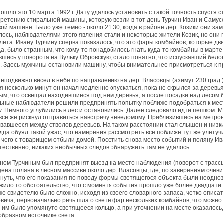
ошло это 10 марта 1992 г. Дату удалось установить с такой точность спустя 
ретению стиральной машины, которую везли в тот день Турчин Иван и Самус
вой машине. Было уже темно - около 21.30, когда в районе дер. Козики они за
лось, наблюдателями этого явления стали и некоторые жители Козик, но они 
лета. Ивану Турчину сперва показалось, что это фары комбайнов, которые дви
а, было странным, что кому-то понадобилось гнать куда-то комбайны в марте 
вшись у поворота на Вульку Обровскую, стало понятно, что испускавший бело
. Здесь мужчины остановили машину, чтобы внимательнее присмотреться к 
еподвижно висел в небе по направлению на дер. Власовцы (азимут 230 град.)
я несколько минут он начал медленно опускаться, пока не скрылся за деревь
м, что освещал находившиеся под ним деревья, а после посадки над лесом 
ьные наблюдатели решили предпринять попытку поближе подобраться к месту
у. Немного углубились в лес и остановились. Далее следовало идти пешком. 
все же рискнул отправиться навстречу неведомому. Приблизившись на метров 
вавшееся между стволов деревьев. На таком расстоянии стал слышен и низк
дца обуял такой ужас, что намерения рассмотреть все поближе тут же улетуч
 чего с товарищем отбыли домой. Посетить снова место событий и поляну Ива
стественно, никаких необычных следов обнаружить там не удалось.
ном Турчиным был предпринят выезд на место наблюдения (поворот с трассы 
ена поляна в лесном массиве около дер. Власовцы, где, по заверениям очеви
нуть, что его показания по поводу формы светящегося объекта были неодно
жило то обстоятельство, что с момента события прошло уже более двадцати 
же свидетелю было сложно, исходя из своего словарного запаса, четко опис
вича, первоначально речь шла о свете фар нескольких комбайнов, что можно 
 им было упомянуто светящееся кольцо, а при уточнении на месте оказалось,
бразном источнике света.