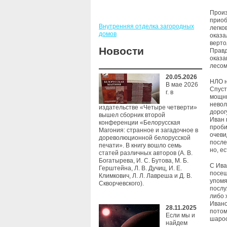
Произ
приоб
Внутренняя отделка загородных
легко
домов
оказа
верто
Новости
Правд
оказа
лесом
20.05.2026
НЛО н
В мае 2026
Спуст
г. в
мощны
невол
издательстве «Четыре четверти»
дорог
вышел сборник второй
Иван 
конференции «Белорусская
проби
Магония: странное и загадочное в
очеви
дореволюционной белорусской
после
печати». В книгу вошло семь
но, е
статей различных авторов (А. В.
Богатырева, И. С. Бутова, М. Б.
С Ива
Герштейна, Л. В. Дучиц, И. Е.
посещ
Климкович, Л. Л. Лавреша и Д. В.
упомя
Скворчевского).
послу
либо 
Ивано
28.11.2025
потом
Если мы и
шароо
найдем