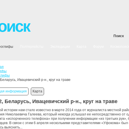
оиск
Поиск
еоглифы
Полтергейсты
Экспедиции
Карта
Форум
Космопоис
ая
лифы
глифы
 Беларусь, Ивацевичский р-н., круг на траве
ая информация
Карта
2, Беларусь, Ивацевичский р-н., круг на траве
ой истории нам стало известно в марте 2014 года от журналиста местной ра
ия Николаевича Галеева, который некогда услышал ее непосредственно от о
та «испорченного телефона» при получении информации «из третьих рук»,
дцев. В связи с этим 6 апреля несколькими представителями «Уфокома» был с
сь выяснить...