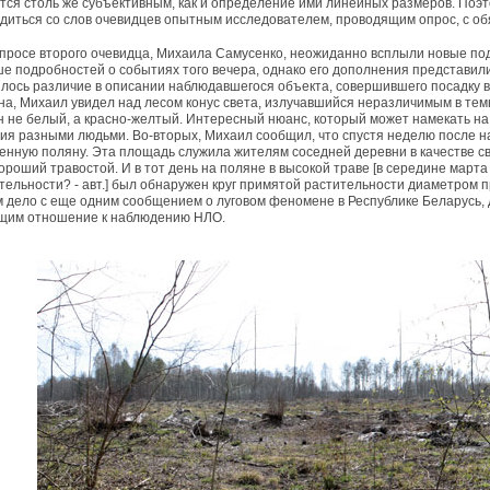
тся столь же субъективным, как и определение ими линейных размеров. Поэ
диться со слов очевидцев опытным исследователем, проводящим опрос, с об
просе второго очевидца, Михаила Самусенко, неожиданно всплыли новые под
е подробностей о событиях того вечера, однако его дополнения представил
лось различие в описании наблюдавшегося объекта, совершившего посадку в 
на, Михаил увидел над лесом конус света, излучавшийся неразличимым в тем
н не белый, а красно-желтый. Интересный нюанс, который может намекать на 
ия разными людьми. Во-вторых, Михаил сообщил, что спустя неделю после н
енную поляну. Эта площадь служила жителям соседней деревни в качестве св
ороший травостой. И в тот день на поляне в высокой траве [в середине марта
тельности? - авт.] был обнаружен круг примятой растительности диаметром п
 дело с еще одним сообщением о луговом феномене в Республике Беларусь,
щим отношение к наблюдению НЛО.