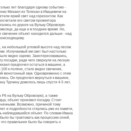
столько лет благодаря одному событию -
енко Михаил из Телехан в Ивацевичи на
метили яркий свет над горизонтом. Как
посчитали его светом прожектора
гались по дороге на Вульку Обровскую.
месяце, да еще и в позднее время. Но,
е свечение объект находился дальше - над
происходящему.
, на небольшой угловой высоте над лесом.
ями. Излучаемый им свет был настолько
было видно зарево. Заинтересовавшись,
 посадки, ради чего свернули на лесную
Михаил предпочел остаться в машине, а
100 к поляне, стало видно свечение,
ий монотонный звук. Одновременно с этим
ились. Он предпочел вернуться к машине,
ну Турчину довелось лишь спустя 4-5 лет,
Р6 на Вульку Обровскую), а также
дца, объект произвел посадку. Стоит
значными. Возможно, причиной тому
лет и подробности стерлись уже из памяти,
ать наблюдавшийся объект. По словам Ивана
было бы трактовать как процессию огней,
 что правильнее было бы говорить о