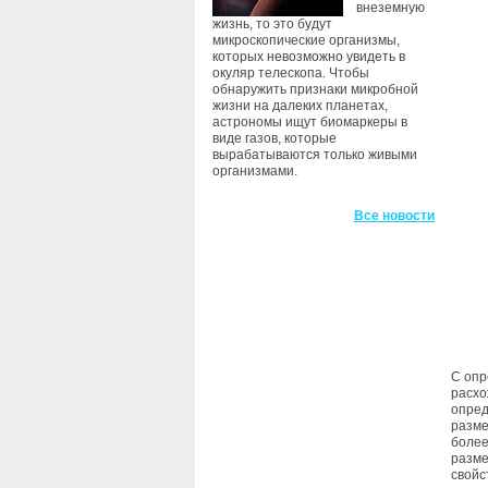
внеземную
жизнь, то это будут
микроскопические организмы,
которых невозможно увидеть в
окуляр телескопа. Чтобы
обнаружить признаки микробной
жизни на далеких планетах,
астрономы ищут биомаркеры в
виде газов, которые
вырабатываются только живыми
организмами.
Все новости
С опр
расхо
опред
разме
более
разме
свойс