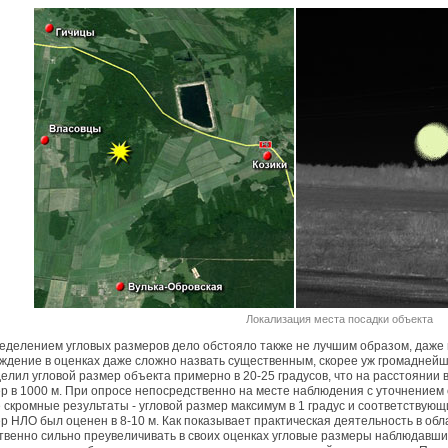
Локализация места посадки объекта
еделением угловых размеров дело обстояло также не лучшим образом, даже
ждение в оценках даже сложно назвать существенным, скорее уж громадней
елил угловой размер объекта примерно в 20-25 градусов, что на расстоянии
р в 1000 м. При опросе непосредственно на месте наблюдения с уточнением 
 скромные результаты - угловой размер максимум в 1 градус и соответствующ
р НЛО был оценен в 8-10 м. Как показывает практическая деятельность в обл
твенно сильно преувеличивать в своих оценках угловые размеры наблюдавши