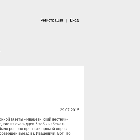
Регистрация
|
Вход
|
к
29.07.2015
йонной газеты «Ивацевичский вестник»
дного из очевидцев. Чтобы избежать
 было решено провести прямой опрос
овершен выезд в г. Ивацевичи. Вот что