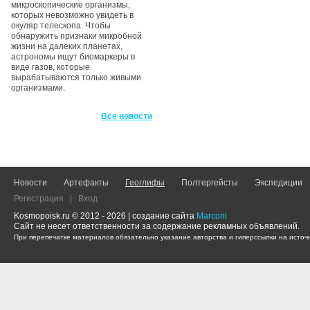
микроскопические организмы,
которых невозможно увидеть в
окуляр телескопа. Чтобы
обнаружить признаки микробной
жизни на далеких планетах,
астрономы ищут биомаркеры в
виде газов, которые
вырабатываются только живыми
организмами.
Все новости
Новости
Артефакты
Геоглифы
Полтергейсты
Экспедиции
Регистрация
|
Вход
Kosmopoisk.ru © 2012 - 2026 | создание сайта
Marconi
Сайт не несет ответственности за содержание рекламных объявлений.
При перепечатке материалов обязательно указание авторства и гиперссылки на источн