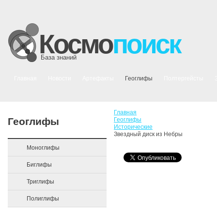
Космо
поиск
База знаний
Главная
Новости
Артефакты
Геоглифы
Полтергейсты
Главная
Геоглифы
Геоглифы
Исторические
Звездный диск из Небры
Моноглифы
Биглифы
Триглифы
Полиглифы