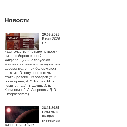
Новости
20.05.2026
В мае 2026
г. в
издательстве «Четыре четверти»
вышел сборник второй
конференции «Белорусская
Магония: странное и загадочное в
дореволюционной белорусской
печати». В книгу вошло семь
статей различных авторов (А. В.
Богатырева, И. С. Бутова, М. Б.
Герштейна, Л. В. Дучиц, И. Е.
Климкович, Л. Л. Лавреша и Д. В.
Скворчевского).
28.11.2025
Если мы и
найдем
внеземную
жизнь, то это будут