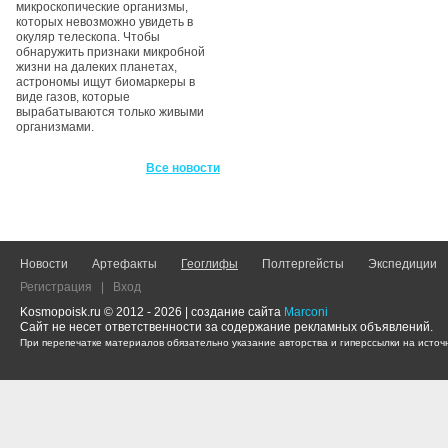
микроскопические организмы,
которых невозможно увидеть в
окуляр телескопа. Чтобы
обнаружить признаки микробной
жизни на далеких планетах,
астрономы ищут биомаркеры в
виде газов, которые
вырабатываются только живыми
организмами.
Все новости
Новости
Артефакты
Геоглифы
Полтергейсты
Экспедиции
Регистрация
|
Вход
Kosmopoisk.ru © 2012 - 2026 | создание сайта
Marconi
Сайт не несет ответственности за содержание рекламных объявлений.
При перепечатке материалов обязательно указание авторства и гиперссылки на источн