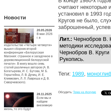
В конце 1980-х годо
считают некоторые и
установил в 1993 го
Новости
Кругов не было, слух
заброшенный, успев
20.05.2026
В мае 2026
г. в
Лит.:
Чернобров В. К
методики исследова
издательстве «Четыре четверти»
вышел сборник второй
Чернобров В. Круги 
конференции «Белорусская
Магония: странное и загадочное в
Рукопись.
дореволюционной белорусской
печати». В книгу вошло семь
статей различных авторов (А. В.
Богатырева, И. С. Бутова, М. Б.
Теги:
1989
,
моногли
Герштейна, Л. В. Дучиц, И. Е.
Климкович, Л. Л. Лавреша и Д. В.
Скворчевского).
Обсудить:
Тема на форуме
28.11.2025
Если мы и
найдем
внеземную
жизнь, то это будут