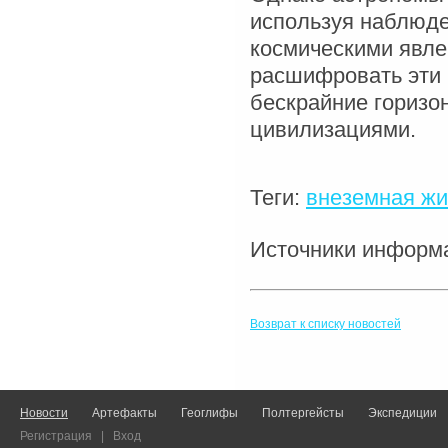
используя наблюде
космическими явл
расшифровать эти 
бескрайние горизо
цивилизациями.
Теги:
внеземная жи
Источники инфор
Возврат к списку новостей
Новости
Артефакты
Геоглифы
Полтергейсты
Экспедиции
Регистрация
|
Вход