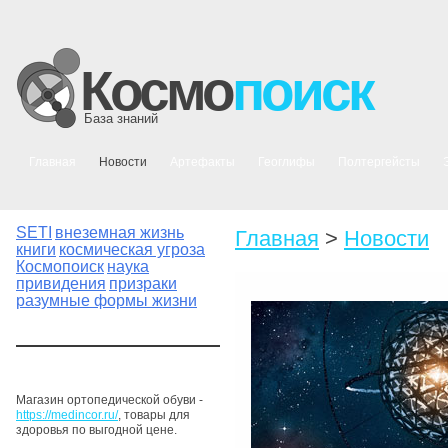
Космо
поиск
База знаний
Главная
Новости
Артефакты
Геоглифы
Полтергейсты
SETI
внеземная жизнь
Главная
>
Новости
книги
космическая угроза
Космопоиск
наука
привидения
призраки
разумные формы жизни
Магазин ортопедической обуви -
https://medincor.ru/
, товары для
здоровья по выгодной цене.