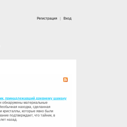
Регистрация
|
Вход
|
к
ник, принадлежавший древнему шаману
ли обнаружены материальные
Необычная находка, сделанная
 и кристаллы, которые явно были
ние подтверждает, что тайник, в
лет назад.