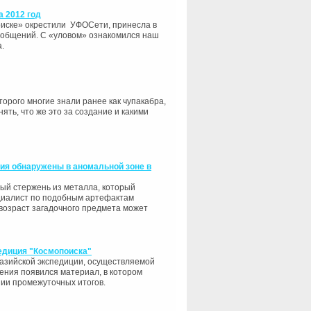
а 2012 год
оиске» окрестили УФОСети, принесла в
сообщений. С «уловом» ознакомился наш
.
торого многие знали ранее как чупакабра,
ть, что же это за создание и какими
ия обнаружены в аномальной зоне в
ный стержень из металла, который
ециалист по подобным артефактам
 возраст загадочного предмета может
едиция "Космопоиска"
азийской экспедиции, осуществляемой
ения появился материал, в котором
нии промежуточных итогов.