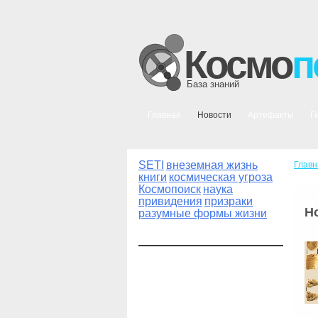
Космо
п
База знаний
Главная
Новости
Артефакты
Г
SETI
внеземная жизнь
Главн
книги
космическая угроза
Космопоиск
наука
привидения
призраки
Н
разумные формы жизни