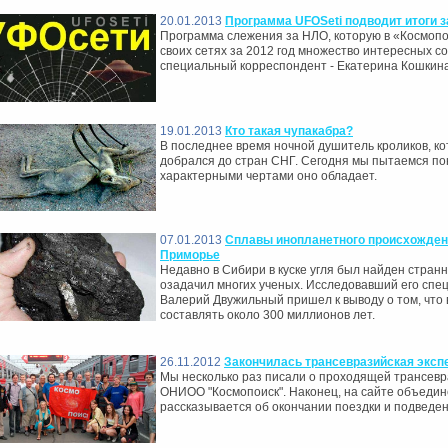
20.01.2013
Программа UFOSeti подводит итоги з
Программа слежения за НЛО, которую в «Космоп
своих сетях за 2012 год множество интересных 
специальный корреспондент - Екатерина Кошкина
19.01.2013
Кто такая чупакабра?
В последнее время ночной душитель кроликов, ко
добрался до стран СНГ. Сегодня мы пытаемся поня
характерными чертами оно обладает.
07.01.2013
Сплавы инопланетного происхожден
Приморье
Недавно в Сибири в куске угля был найден стран
озадачил многих ученых. Исследовавший его сп
Валерий Двужильный пришел к выводу о том, что
составлять около 300 миллионов лет.
26.11.2012
Закончилась трансевразийская эксп
Мы несколько раз писали о проходящей трансевр
ОНИОО "Космопоиск". Наконец, на сайте объедин
рассказывается об окончании поездки и подведе