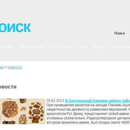
оиск
Поиск
еоглифы
Полтергейсты
Экспедиции
Карта
Форум
Космопоис
ая
>
Новости
овости
28.01.2013
В Центральной Америке найден тай
При проведении раскопок на западе Панамы бы
свидетельства древности шаманских верований. 
археологом Рут Дикау, представляет собой камни
отобраны сознательно. Радиоуглеродное датирова
котором хранились камни, был создан около 4000 