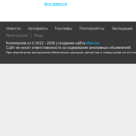
Все новости
Новости
Артефакты
Геоглифы
Полтергейсты
Экспедиции
Регистрация
|
Вход
Kosmopoisk.ru © 2012 - 2026 | создание сайта
Marconi
Сайт не несет ответственности за содержание рекламных объявлений.
При перепечатке материалов обязательно указание авторства и гиперссылки на источн