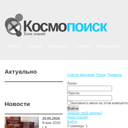
Космо
поиск
База знаний
Главная
Новости
Артефакты
Геоглифы
Полтергейсты
Актуально
Список форумов
Поиск
Правила
Логин:
Пароль:
Новости
Запомнить меня на этом компьют
Забыли свой пароль?
Регистрация
20.05.2026
Войти
В мае 2026
Страницы:
1
г. в