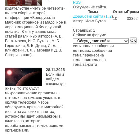
RSS
Обсуждение сайта
издательстве «Четыре четверти»
Темы
Ответы
Просм
вышел сборник второй
Доработки сайта
(
1
,
2
)
конференции «Белорусская
10
33392
автор:
Илья Бутов
Магония: странное и загадочное в
дореволюционной белорусской
Страницы:
1
печати». В книгу вошло семь
Сейчас на форуме
статей различных авторов (А. В.
Богатырева, И. С. Бутова, М. Б.
Герштейна, Л. В. Дучиц, И. Е.
есть новые сообщения
Климкович, Л. Л. Лавреша и Д. В.
нет новых сообщений
Скворчевского).
тема перенесена
тема прикреплена
тема закрыта
28.11.2025
Если мы и
найдем
внеземную
жизнь, то это будут
микроскопические организмы,
которых невозможно увидеть в
окуляр телескопа. Чтобы
обнаружить признаки микробной
жизни на далеких планетах,
астрономы ищут биомаркеры в
виде газов, которые
вырабатываются только живыми
организмами.