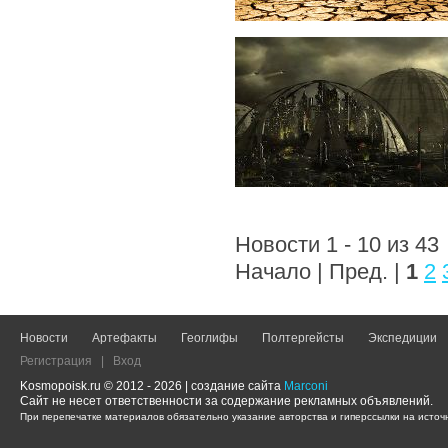
Новости 1 - 10 из 43
Начало | Пред. |
1
2
Новости
Артефакты
Геоглифы
Полтергейсты
Экспедиции
Регистрация
|
Вход
Kosmopoisk.ru © 2012 - 2026 | создание сайта
Marconi
Сайт не несет ответственности за содержание рекламных объявлений.
При перепечатке материалов обязательно указание авторства и гиперссылки на источн