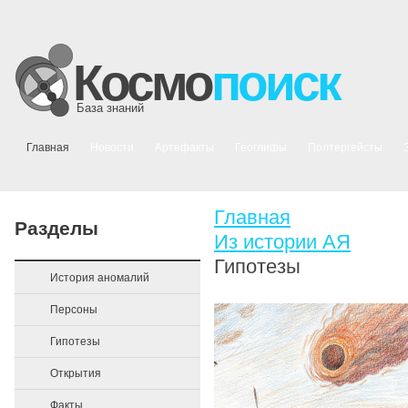
Космо
поиск
База знаний
Главная
Новости
Артефакты
Геоглифы
Полтергейсты
Главная
Разделы
Из истории АЯ
Гипотезы
История аномалий
Персоны
Гипотезы
Открытия
Факты