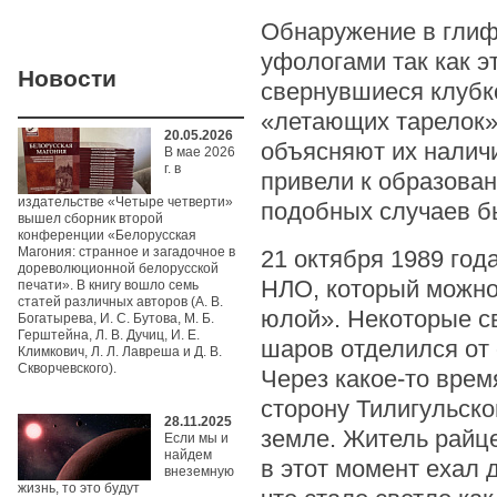
Обнаружение в глиф
уфологами так как э
Новости
свернувшиеся клубк
«летающих тарелок» 
20.05.2026
объясняют их наличи
В мае 2026
г. в
привели к образован
издательстве «Четыре четверти»
подобных случаев бы
вышел сборник второй
конференции «Белорусская
Магония: странное и загадочное в
21 октября 1989 год
дореволюционной белорусской
НЛО, который можно
печати». В книгу вошло семь
статей различных авторов (А. В.
юлой». Некоторые с
Богатырева, И. С. Бутова, М. Б.
Герштейна, Л. В. Дучиц, И. Е.
шаров отделился от 
Климкович, Л. Л. Лавреша и Д. В.
Скворчевского).
Через какое-то врем
сторону Тилигульско
28.11.2025
земле. Житель райц
Если мы и
найдем
в этот момент ехал 
внеземную
жизнь, то это будут