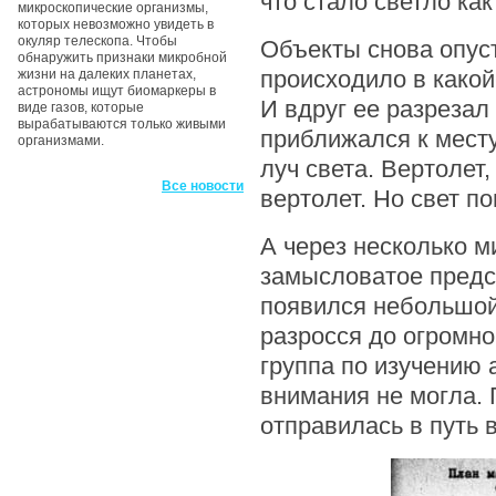
что стало светло как
микроскопические организмы,
которых невозможно увидеть в
окуляр телескопа. Чтобы
Объекты снова опуст
обнаружить признаки микробной
происходило в какой
жизни на далеких планетах,
астрономы ищут биомаркеры в
И вдруг ее разрезал
виде газов, которые
вырабатываются только живыми
приближался к мест
организмами.
луч света. Вертолет,
Все новости
вертолет. Но свет п
А через несколько м
замысловатое предст
появился небольшой
разросся до огромно
группа по изучению
внимания не могла.
отправилась в путь в