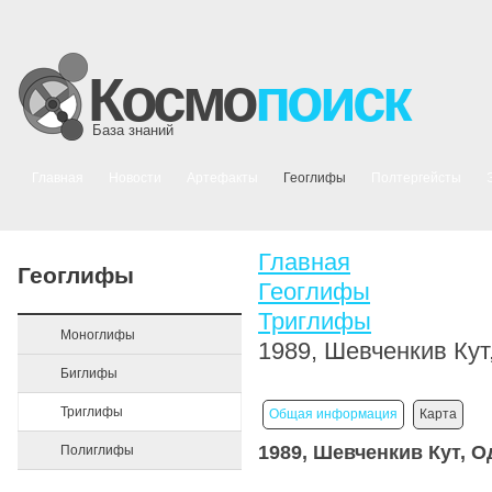
Космо
поиск
База знаний
Главная
Новости
Артефакты
Геоглифы
Полтергейсты
Главная
Геоглифы
Геоглифы
Триглифы
Моноглифы
1989, Шевченкив Кут
Биглифы
Триглифы
Общая информация
Карта
1989, Шевченкив Кут, О
Полиглифы