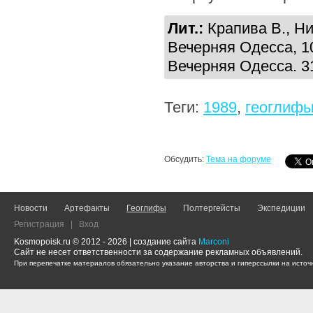
Лит.:
Крапива В., Н
Вечерняя Одесса, 10
Вечерняя Одесса. 3
Теги:
1989
,
геоглиф
Обсудить:
Тема на форуме
Новости
Артефакты
Геоглифы
Полтергейсты
Экспедиции
Регистрация
|
Вход
Kosmopoisk.ru © 2012 - 2026 | создание сайта
Marconi
Сайт не несет ответственности за содержание рекламных объявлений.
При перепечатке материалов обязательно указание авторства и гиперссылки на источн