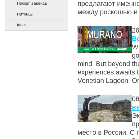
предлагают именно
Прокат и аренда
между роскошью и
Питомцы
Кино
26
Be
Wh
go
mind. But beyond the
experiences awaits th
Venetian Lagoon. On
06
в
Эк
п
место в России. С 