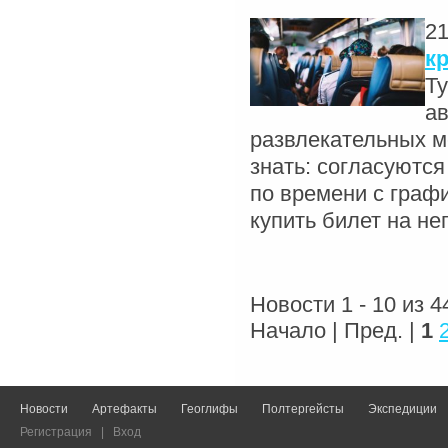
21
к
Ту
ав
развлекательных м
знать: согласуютс
по времени с граф
купить билет на не
Новости 1 - 10 из 4
Начало | Пред. |
1
Новости
Артефакты
Геоглифы
Полтергейсты
Экспедиции
Регистрация
|
Вход