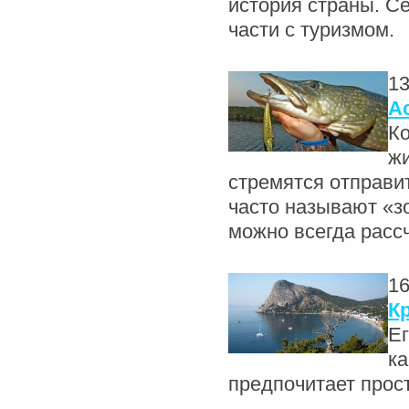
история страны. С
части с туризмом.
13
А
Ко
жи
стремятся отправи
часто называют «з
можно всегда расс
16
К
Ег
ка
предпочитает прос