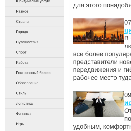
Юридические услуги
для этого понадобя
Разное
07
Страны
ц
Города
В 
Путешествия
лю
Спорт
все более популяр
представители нов
Работа
передвижения и гиб
Ресторанный бизнес
рабочее место туда
Образование
Стиль
09
и
Логистика
О
Финансы
по
Игры
удобным, комфортн