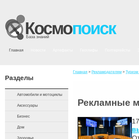
Космо
поиск
База знаний
Главная
Новости
Артефакты
Геоглифы
Полтергейсты
Главная
>
Рекламодателям
>
Туризм
Разделы
Автомобили и мотоциклы
Рекламные 
Аксессуары
Бизнес
17
Дом
в
От
Здоровье