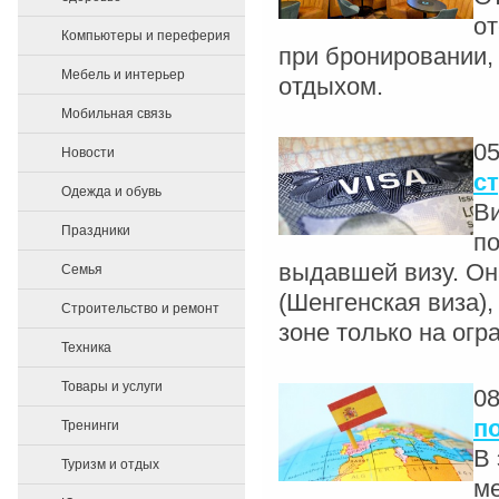
от
Компьютеры и переферия
при бронировании,
Мебель и интерьер
отдыхом.
Мобильная связь
05
Новости
ст
Одежда и обувь
Ви
Праздники
по
выдавшей визу. Он
Семья
(Шенгенская виза)
Строительство и ремонт
зоне только на огр
Техника
Товары и услуги
08
п
Тренинги
В 
Туризм и отдых
ме