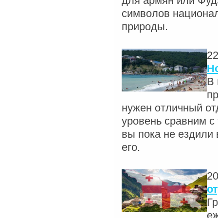
для армян или Фудз
символов национал
природы.
22
Н
В 
п
нужен отличный от
уровень сравним с 
вы пока не ездили 
его.
20
о
Гр
еж