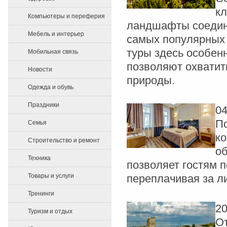
кл
Компьютеры и переферия
ландшафты соединя
Мебель и интерьер
самых популярных 
туры здесь особенн
Мобильная связь
позволяют охватить
Новости
природы.
Одежда и обувь
Праздники
04
По
Семья
ко
Строительство и ремонт
об
Техника
позволяет гостям 
Товары и услуги
переплачивая за л
Тренинги
20
Туризм и отдых
От