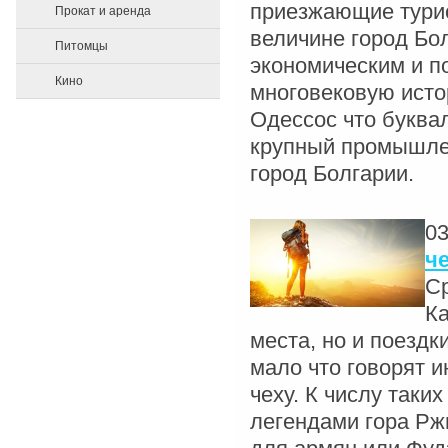
приезжающие турис
Прокат и аренда
величине город Бо
Питомцы
экономическим и п
Кино
многовековую истор
Одессос что буквал
крупный промышлен
город Болгарии.
03
ч
Ср
Ка
места, но и поездк
мало что говорят и
чеху. К числу таки
легендами гора Рж