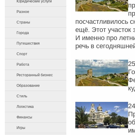
Юридические услуги
пр
Разное
п
посчастливилось с
Страны
ещё. Этот участок
Города
И именно про летн
Путешествия
речь в сегодняшней
Спорт
25
Работа
Го
Ресторанный бизнес
Фе
Образование
ку
Стиль
24
Логистика
Пр
Финансы
об
Игры
им