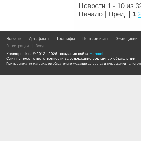
Новости 1 - 10 из 3
Начало | Пред. |
1
Новости
Артефакты
Геоглифы
Полтергейсты
Экспедиции
Регистрация
|
Вход
Kosmopoisk.ru © 2012 - 2026 | создание сайта
Marconi
Сайт не несет ответственности за содержание рекламных объявлений.
При перепечатке материалов обязательно указание авторства и гиперссылки на источн