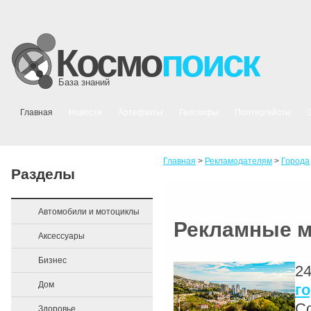
Космо
поиск
База знаний
Главная
Новости
Артефакты
Геоглифы
Полтергейсты
Главная
>
Рекламодателям
>
Города
Разделы
Автомобили и мотоциклы
Рекламные 
Аксессуары
Бизнес
24
Дом
г
Со
Здоровье