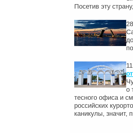
Посетив эту страну
28
Са
д
по
11
о
Чу
о 
тесного офиса и см
российских курорт
каникулы, значит, 